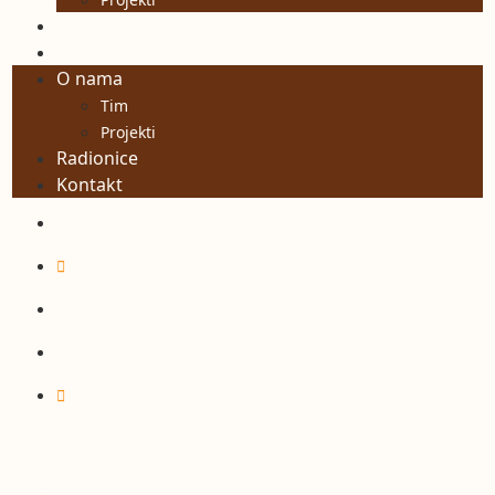
Radionice
Kontakt
O nama
Tim
Projekti
Radionice
Kontakt
+385 91 481 4466
info@kulturaprehrane.hr
Nazorova 18, 10000 Zagreb
Privola
Politika privatnosti
2026 © Biotehnicon poduzetnički centar d.o.o. Sva prava
pridržana.