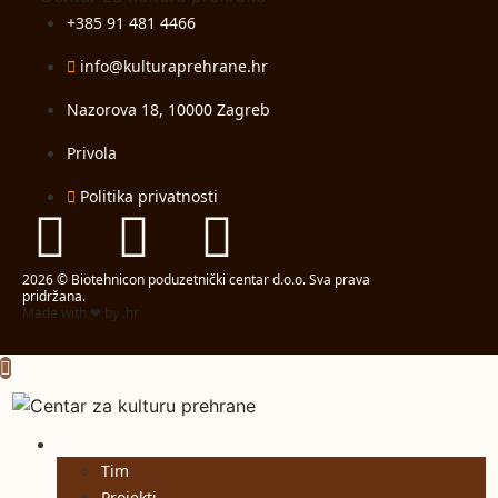
+385 91 481 4466
info@kulturaprehrane.hr
Nazorova 18, 10000 Zagreb
Privola
Politika privatnosti
2026 © Biotehnicon poduzetnički centar d.o.o. Sva prava
pridržana.
Made with ❤ by .hr
O nama
Tim
Projekti